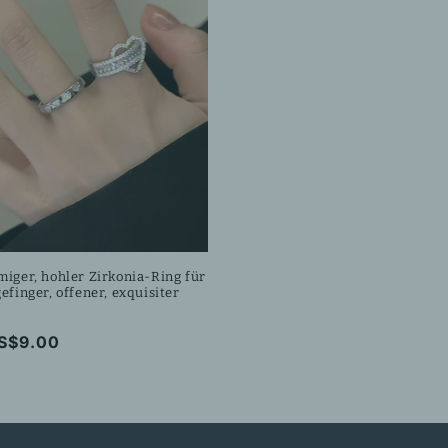
iger, hohler Zirkonia-Ring für
efinger, offener, exquisiter
ler
S$9.00