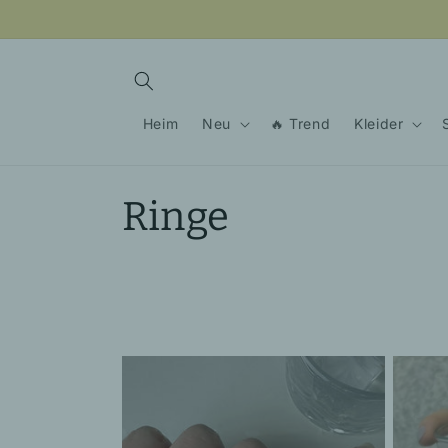
Direkt
zum
Inhalt
Heim
Neu
🔥 Trend
Kleider
K
Ringe
a
t
e
g