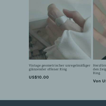
Vintage geometrischer unregelmäßiger
Herzförm
glänzender offener Ring
den Zeig
Ring
Normaler
US$10.00
Norma
Von U
Preis
Preis