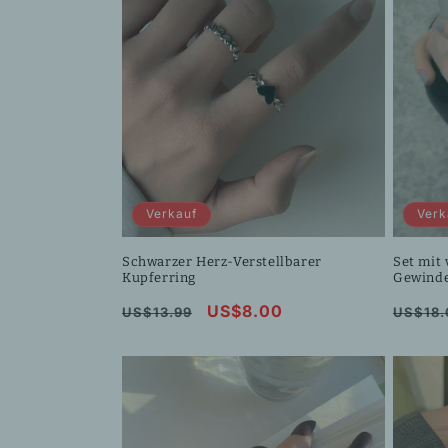
o
r
i
e
Verkauf
Verk
:
Schwarzer Herz-Verstellbarer
Set mit
Kupferring
Gewinde
Normaler
Verkaufspreis
US$8.00
Norma
US$13.99
US$18.
Preis
Preis