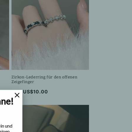
Zirkon-Lederring für den offenen
Zeigefinger
Normaler
Von US$10.00
Preis
nne!
in und
 einen