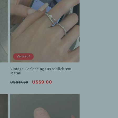
Verkauf
Vintage-Perlenring aus schlichtem
Metall
Normaler
Verkaufspreis
US$9.00
US$17.99
Preis