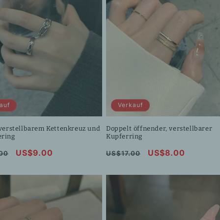
auf
Verkauf
 verstellbarem Kettenkreuz und
Doppelt öffnender, verstellbarer
ring
Kupferring
ler
Verkaufspreis
US$9.00
Normaler
Verkaufspreis
US$8.00
00
US$17.00
Preis