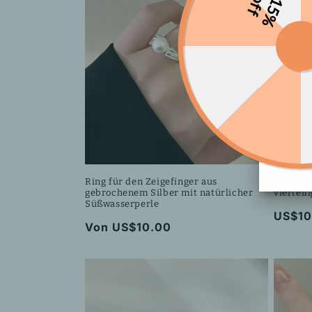
o
f
1
5
%
f
Ring für den Zeigefinger aus
Schmett
gebrochenem Silber mit natürlicher
vierteil
Süßwasserperle
Norma
US$10
Normaler
Von US$10.00
Preis
Preis