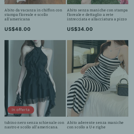
Abito da vacanza in chiffon con
Abito senza maniche con stampa
stampa floreale e scollo
floreale e dettaglio a rete
all'americana
intrecciata e allacciatura a pizzo
Prezzo
US$48.00
Prezzo
US$34.00
di
di
listino
listino
In offerta
tubino nero senza schienale con
Abito aderente senza maniche
nastro e scollo all'americana.
con scollo a U e righe