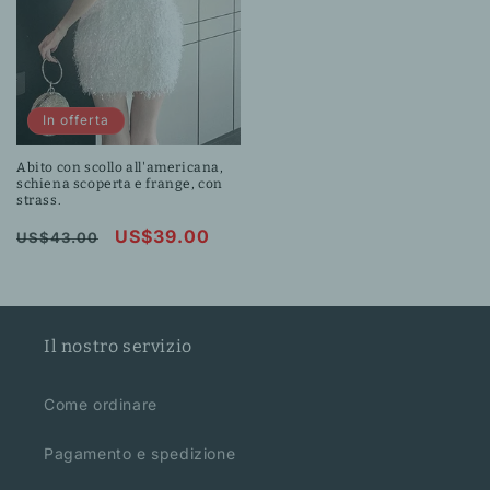
In offerta
Abito con scollo all'americana,
schiena scoperta e frange, con
strass.
Prezzo
Prezzo
US$39.00
US$43.00
di
scontato
listino
Il nostro servizio
Come ordinare
Pagamento e spedizione