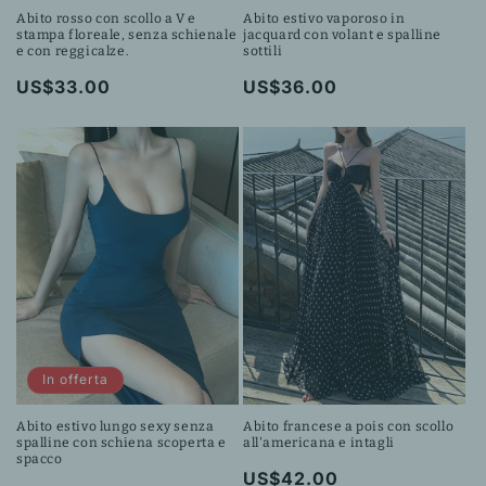
Abito rosso con scollo a V e
Abito estivo vaporoso in
stampa floreale, senza schienale
jacquard con volant e spalline
e con reggicalze.
sottili
Prezzo
US$33.00
Prezzo
US$36.00
di
di
listino
listino
In offerta
Abito estivo lungo sexy senza
Abito francese a pois con scollo
spalline con schiena scoperta e
all'americana e intagli
spacco
Prezzo
US$42.00