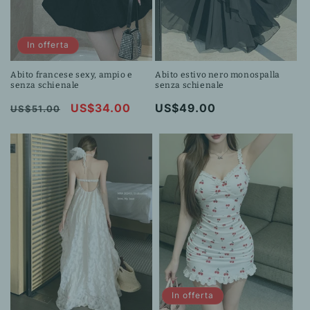
In offerta
Abito francese sexy, ampio e
Abito estivo nero monospalla
senza schienale
senza schienale
Prezzo
Prezzo
US$34.00
Prezzo
US$49.00
US$51.00
di
scontato
di
listino
listino
In offerta