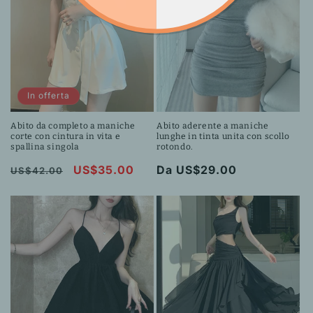
In offerta
Abito da completo a maniche
Abito aderente a maniche
corte con cintura in vita e
lunghe in tinta unita con scollo
spallina singola
rotondo.
Prezzo
Prezzo
US$35.00
Prezzo
Da US$29.00
US$42.00
di
scontato
di
listino
listino