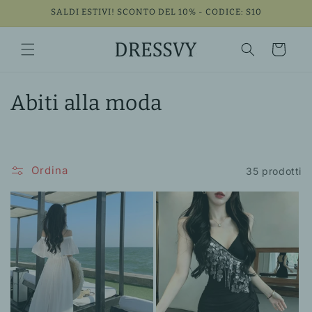
Vai
SALDI ESTIVI! SCONTO DEL 10% - CODICE: S10
direttamente
ai contenuti
Carrello
C
Abiti alla moda
o
l
Ordina
35 prodotti
l
e
z
i
o