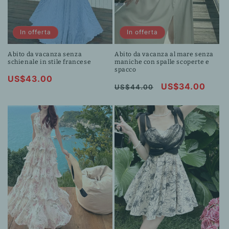
In offerta
In offerta
Abito da vacanza senza
Abito da vacanza al mare senza
schienale in stile francese
maniche con spalle scoperte e
spacco
Prezzo
US$43.00
Prezzo
Prezzo
US$34.00
US$44.00
scontato
di
scontato
listino