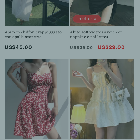
n
e
In offerta
:
Abito in chiffon drappeggiato
Abito sottoveste in rete con
con spalle scoperte
nappine e paillettes
Prezzo
US$45.00
Prezzo
Prezzo
US$29.00
US$39.00
di
di
scontato
listino
listino