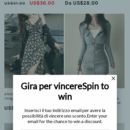
Prezzo
Prezzo
US$36.00
Prezzo
Da US$28.00
US$51.00
di
scontato
di
listino
listino
In offerta
Gira per vincere
Spin to
win
Abito nero aderente con spacco
Abito aderente in maglia con
irregolare e stampa floreale.
coulisse, cappuccio e cerniera,
drappeggio sui fianchi e tasche.
Prezzo
US$27.00
Inserisci il tuo indirizzo email per avere la
Prezzo
Prezzo
US$35.00
US$42.00
di
possibilità di vincere uno sconto.
Enter your
di
scontato
email for the chance to win a discount.
listino
listino