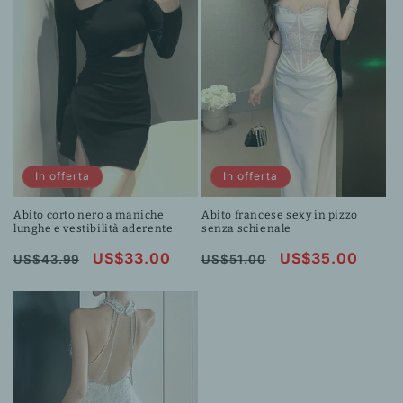
In offerta
In offerta
Abito corto nero a maniche
Abito francese sexy in pizzo
lunghe e vestibilità aderente
senza schienale
Prezzo
Prezzo
US$33.00
Prezzo
Prezzo
US$35.00
US$43.99
US$51.00
di
scontato
di
scontato
listino
listino