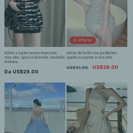
In offerta
Abito a righe senza maniche,
Abito da ballo con paillettes,
vita alta, spacco laterale, modello
spalle scoperte e vita alta
Hakata
Prezzo
Prezzo
US$39.00
US$41.00
Prezzo
Da US$29.00
di
scontato
di
listino
listino