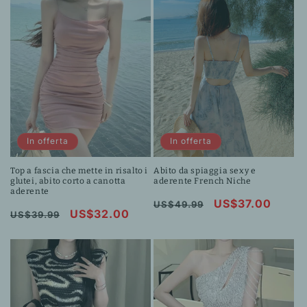
In offerta
In offerta
Top a fascia che mette in risalto i
Abito da spiaggia sexy e
glutei, abito corto a canotta
aderente French Niche
aderente
Prezzo
Prezzo
US$37.00
US$49.99
Prezzo
Prezzo
US$32.00
US$39.99
di
scontato
di
scontato
listino
listino