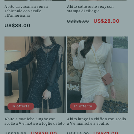
Abito da vacanza senza
Abito sottoveste sexy con
schienale con scollo
stampa di ciliegie
all'americana
Prezzo
Prezzo
US$28.00
US$39.00
Prezzo
US$39.00
di
scontato
di
listino
listino
In offerta
In offerta
Abito a maniche lunghe con
Abito lungo in chiffon con scollo
scollo a V e motivo a foglie di loto
a V e maniche a sbuffo.
Prezzo
Prezzo
US$36.00
Prezzo
Prezzo
US$41.00
US$38.00
US$48.99