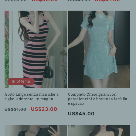
di
scontato
di
scontato
listino
listino
In offerta
Abito lungo senza maniche a
Completo Cheongsam con
righe, aderente, in maglia
pantaloncini e bottoni a farfalla
e spacco
Prezzo
Prezzo
US$23.00
US$31.00
Prezzo
US$45.00
di
scontato
di
listino
listino