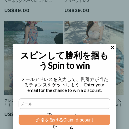
ターネック バックレスドレス
スリップドレス
通
US$49.00
通
US$39.00
常
常
価
価
格
格
スピンして勝利を掴も
う
Spin to win
メールアドレスを入力して、割引券が当た
るチャンスをゲットしよう。
Enter your
email for the chance to win a discount.
フレンチスタイルのフローラルケー
フレンチスタイルのタイダイ柄バケ
キドレス
ーションプリントスパゲッティスト
ラップドレス
通
US$39.00
5% off
1
%
o
f
通
US$39.00
0
f
割引を受ける
Claim discount
常
常
価