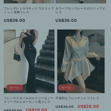
フレンチレトロ Vネック ウエストフ
カラーブロックレースのスリップド
ィット 花柄ドレス
レス
通
US$39.00
通
US$39.00
常
常
価
価
格
格
セール
セール
フレンチスタイルのセクシーなノー
不規則なフレンチシャツドレス
スリーブホルターネック黒ドレス
通
セ
US$29.00
US$39.00
通
セ
US$29.00
US$39.00