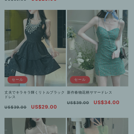
常
ー
常
ー
価
ル
価
ル
格
価
格
価
格
格
セール
セール
丈夫でキラキラ輝くリトルブラック
新作春物花柄サマードレス
ドレス
通
セ
US$34.00
US$39.00
通
セ
US$29.00
US$39.00
常
ー
常
ー
価
ル
価
ル
格
価
格
価
格