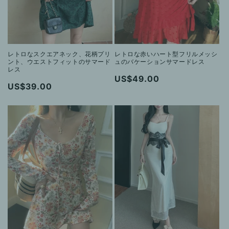
レトロなスクエアネック、花柄プリ
レトロな赤いハート型フリルメッシ
ント、ウエストフィットのサマード
ュのバケーションサマードレス
レス
通
US$49.00
通
US$39.00
常
常
価
価
格
格