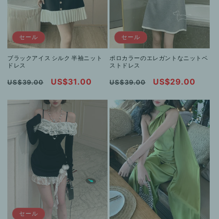
セール
セール
ブラックアイス シルク 半袖ニット
ポロカラーのエレガントなニットベ
ドレス
ストドレス
通
セ
US$31.00
通
セ
US$29.00
US$39.00
US$39.00
常
ー
常
ー
価
ル
価
ル
格
価
格
価
格
格
セール