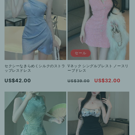
格
セール
セクシーなきらめくシルクのストラ
Vネック シングルブレスト ノースリ
ップレスドレス
ーブドレス
通
US$42.00
通
セ
US$32.00
US$39.00
常
常
ー
価
価
ル
格
格
価
格