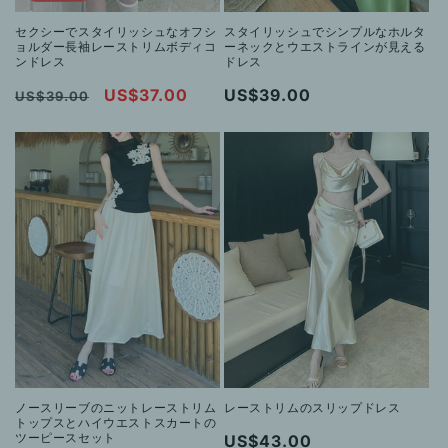
セクシーでスタイリッシュなオフシ
スタイリッシュでシンプルなホルタ
ョルダー長袖レーストリムボディコ
ーネックとウエストラインが見える
ンドレス
ドレス
通
セ
US$37.00
通
US$39.00
US$39.00
常
ー
常
価
ル
価
格
価
格
格
ノースリーブのニットレーストリム
レーストリムのスリップドレス
トップスとハイウエストスカートの
ツーピースセット
通
US$43.00