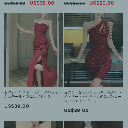
通
セ
US$35.00
通
セ
US$29.00
US$39.00
US$39.00
常
ー
常
ー
価
ル
価
ル
格
価
格
価
格
格
セクシーなストラップレスのフィッ
セクシーなワンショルダーのアシン
シュテールイブニングドレス
メトリーネックラインのスパンコー
ルパーティードレス
通
US$39.00
通
US$39.00
常
常
価
価
格