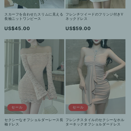
スカーフを合わせたスリムに見える
フレンチツイードのフリンジ付きV
長袖ニットワンピース
ネックドレス
通
US$45.00
通
US$59.00
常
常
価
価
格
格
セール
セール
セクシーなオフショルダーレース長
フレンチスタイルのセクシーなホル
袖ドレス
ターネックオフショルダードレス