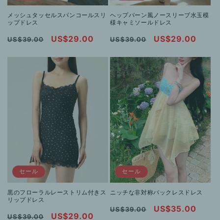
メッシュタッセルスパンコールスリ
ヘップバーン風ノースリーブ水玉模
ップドレス
様キャミソールドレス
通
セ
US$29.00
通
セ
US$29.00
US$39.00
US$39.00
常
ー
常
ー
価
ル
価
ル
格
価
格
価
格
格
セール
セール
黒のフローラルレーストリム付きス
ニッチな非対称バックレスドレス
リップドレス
通
セ
US$35.00
US$39.00
通
セ
US$29.00
US$39.00