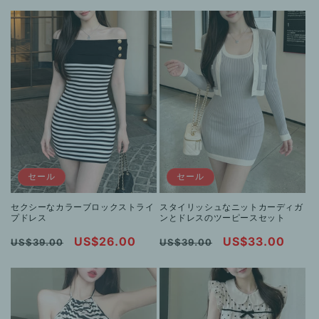
常
ー
常
ー
価
ル
価
ル
格
価
格
価
格
格
セール
セール
セクシーなカラーブロックストライ
スタイリッシュなニットカーディガ
プドレス
ンとドレスのツーピースセット
通
セ
US$26.00
通
セ
US$33.00
US$39.00
US$39.00
常
ー
常
ー
価
ル
価
ル
格
価
格
価
格
格