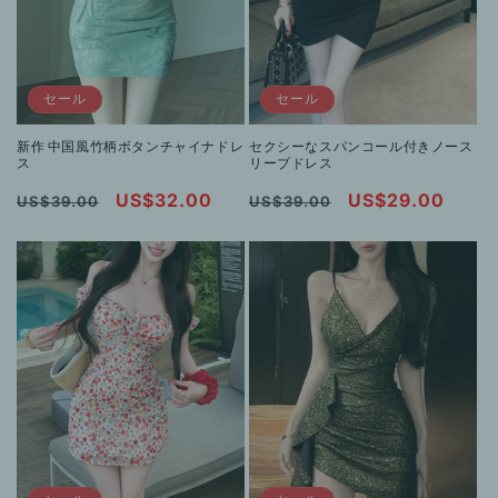
セール
セール
新作 中国風竹柄ボタンチャイナドレ
セクシーなスパンコール付きノース
ス
リーブドレス
通
セ
US$32.00
通
セ
US$29.00
US$39.00
US$39.00
常
ー
常
ー
価
ル
価
ル
格
価
格
価
格
格