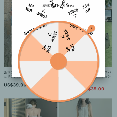
5%オフ
1
0
%
オ
価
フ
1
5
%
o
f
f
格
結構です
No, thanks
1
0
%
o
f
1
5
%
オ
格
f
フ
1
0
%
オ
フ
5%オフ
5%オフ
5% off
5% off
1
0
%
オ
1
%
オ
5
フ
フ
1
0
%
f
o
f
1
5
%
f
o
f
セール
豪華な装飾が施されたスパンコール
ホワイトのセクシーな背中開きスパ
とサテンのイブニングドレス
ゲッティストラップのバケーション
ドレス
通
US$39.00
通
セ
US$35.00
US$39.00
常
常
ー
価
価
ル
格
格
価
格