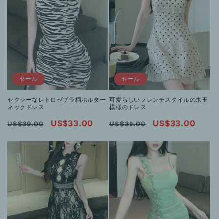
セール
セール
セクシーなレトロゼブラ柄ホルター
可愛らしいフレンチスタイルの水玉
ネックドレス
模様のドレス
通
セ
US$33.00
通
セ
US$33.00
US$39.00
US$39.00
常
ー
常
ー
価
ル
価
ル
格
価
格
価
格
格