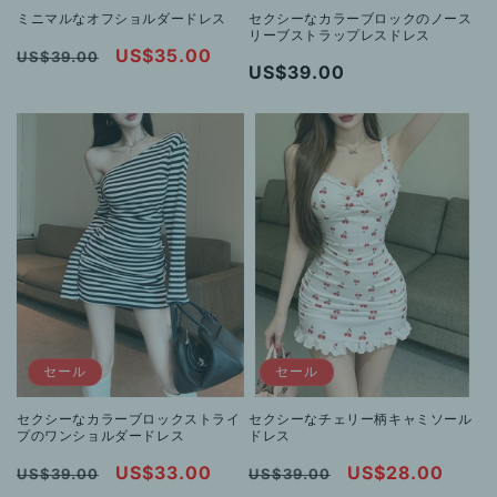
ミニマルなオフショルダードレス
セクシーなカラーブロックのノース
リーブストラップレスドレス
通
セ
US$35.00
US$39.00
通
US$39.00
常
ー
常
価
ル
価
格
価
格
格
セール
セール
セクシーなカラーブロックストライ
セクシーなチェリー柄キャミソール
プのワンショルダードレス
ドレス
通
セ
US$33.00
通
セ
US$28.00
US$39.00
US$39.00