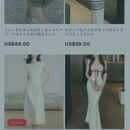
フレンチスタイルのランタンスリー
セクシーなスクエアネックのストラ
ブ、ウエストリボン付きドレス
イプニットドレス
通
US$48.00
通
US$39.00
常
常
価
価
格
格
セール