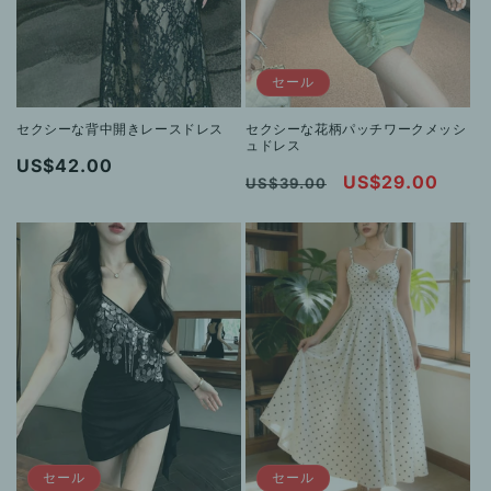
セール
セクシーな背中開きレースドレス
セクシーな花柄パッチワークメッシ
ュドレス
通
US$42.00
通
セ
US$29.00
US$39.00
常
常
ー
価
価
ル
格
格
価
格
セール
セール