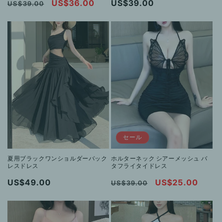
通
セ
US$36.00
通
US$39.00
US$39.00
常
ー
常
価
ル
価
格
価
格
格
セール
夏用ブラックワンショルダーバック
ホルターネック シアーメッシュ バ
レスドレス
タフライタイドレス
通
US$49.00
通
セ
US$25.00
US$39.00
常
常
ー
価
価
ル
格
格
価