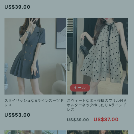
常
通
US$39.00
価
常
格
価
格
セール
スタイリッシュなAラインスーツド
スウィートな水玉模様のフリル付き
レス
ホルターネックゆったりAラインド
レス
通
US$53.00
通
セ
US$37.00
US$39.00
常
常
ー
価
価
ル