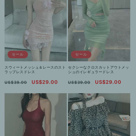
格
セール
セール
スウィートメッシュ＆レースのスト
セクシーなクロスカットアウトメッ
ラップレスドレス
シュのイレギュラードレス
通
セ
US$29.00
通
セ
US$29.00
US$39.00
US$39.00
常
ー
常
ー
価
ル
価
ル
格
価
格
価
格
格