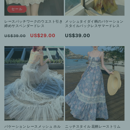
セール
レースパッチワークのウエスト引き
メッシュタイダイ柄のバケーション
締めサスペンダードレス
スタイルバックレスサマードレス
通
セ
US$29.00
通
US$39.00
US$39.00
常
ー
常
価
ル
価
格
価
格
格
バケーション レースメッシュ ホル
ニッチスタイル 花柄レーストリム