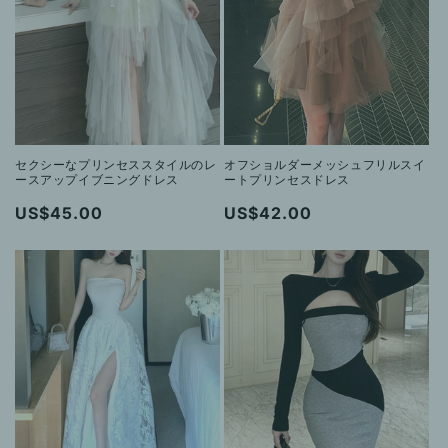
セクシーなプリンセススタイルのレ
オフショルダーメッシュフリルスイ
ースアップイブニングドレス
ートプリンセスドレス
通
US$45.00
通
US$42.00
常
常
価
価
格
格