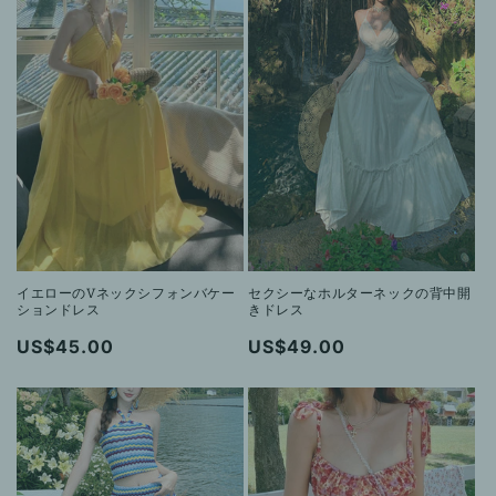
格
格
価
格
イエローのVネックシフォンバケー
セクシーなホルターネックの背中開
ションドレス
きドレス
通
US$45.00
通
US$49.00
常
常
価
価
格
格