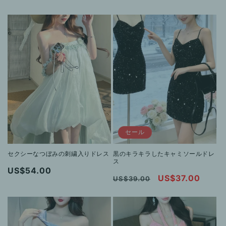
常
ー
常
ー
価
ル
価
ル
格
価
格
価
格
格
セール
セクシーなつぼみの刺繍入りドレス
黒のキラキラしたキャミソールドレ
ス
通
US$54.00
通
セ
US$37.00
US$39.00
常
常
ー
価
価
ル
格
格
価