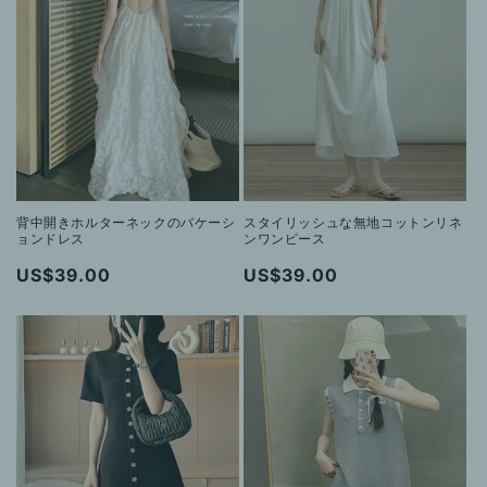
背中開きホルターネックのバケーシ
スタイリッシュな無地コットンリネ
ョンドレス
ンワンピース
通
US$39.00
通
US$39.00
常
常
価
価
格
格