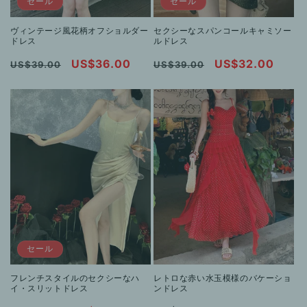
セール
セール
ヴィンテージ風花柄オフショルダー
セクシーなスパンコールキャミソー
ドレス
ルドレス
通
セ
US$36.00
通
セ
US$32.00
US$39.00
US$39.00
常
ー
常
ー
価
ル
価
ル
格
価
格
価
格
格
セール
フレンチスタイルのセクシーなハ
レトロな赤い水玉模様のバケーショ
イ・スリットドレス
ンドレス