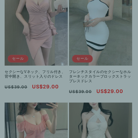
格
セール
セール
セクシーなVネック、フリル付き、
フレンチスタイルのセクシーなホル
背中開き、スリット入りのドレス
ターネックカラーブロックストラッ
プレスドレス
通
セ
US$29.00
US$39.00
通
セ
US$29.00
US$39.00
常
ー
常
ー
価
ル
価
ル
格
価
格
価
格
格