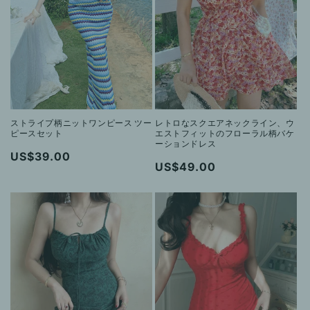
ストライプ柄ニットワンピース ツー
レトロなスクエアネックライン、ウ
ピースセット
エストフィットのフローラル柄バケ
ーションドレス
通
US$39.00
通
US$49.00
常
常
価
価
格
格