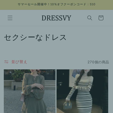
コンテン
サマーセール開催中！10%オフクーポンコード：S10
ツに進む
カ
ー
ト
コ
セクシーなドレス
レ
ク
並び替え
270個の商品
シ
ョ
ン
: