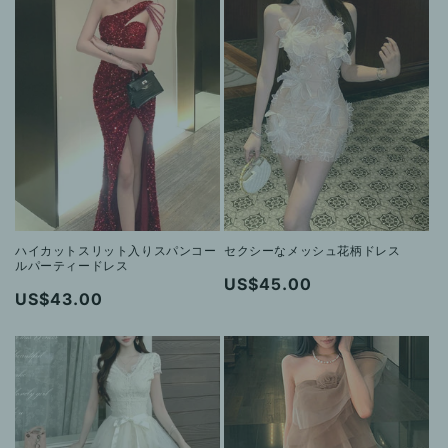
格
ハイカットスリット入りスパンコー
セクシーなメッシュ花柄ドレス
ルパーティードレス
通
US$45.00
通
US$43.00
常
常
価
価
格
格