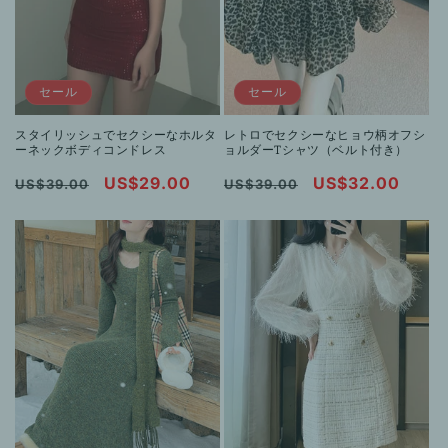
セール
セール
スタイリッシュでセクシーなホルタ
レトロでセクシーなヒョウ柄オフシ
ーネックボディコンドレス
ョルダーTシャツ（ベルト付き）
通
セ
US$29.00
通
セ
US$32.00
US$39.00
US$39.00
常
ー
常
ー
価
ル
価
ル
格
価
格
価
格
格