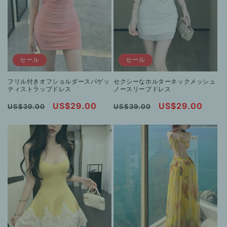
セール
セール
フリル付きオフショルダースパゲッ
セクシーなホルターネックメッシュ
ティストラップドレス
ノースリーブドレス
通
セ
US$29.00
通
セ
US$29.00
US$39.00
US$39.00
常
ー
常
ー
価
ル
価
ル
格
価
格
価
格
格