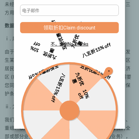
未经您事先明确同意，我们不会将您的个人数据分享给第三
方用于其自身的营销目的。
5% off
1
%
o
f
数据披露或存储、传输和处理
0
f
领取折扣
Claim discount
五折优惠
九
折
优
ⅰ. 履行法律义务：
惠
f
15% off
不，谢谢
No, thanks
1
0
%
o
f
惠
八五折
由于欧洲经济区或用户居住国的强制性法律，存在或已经发
九
折
优
生某些法律行为，并且需要履行某些法律义务。欧洲经济区
五折优惠
五折优惠
居民个人数据的处理——如下所述，如果您居住在欧洲经济
5% off
5% off
九
折
优
八五折
区 (EEA) 内，我们将合法处理您的个人数据：每当我们需要
惠
您同意处理您的个人数据时，此类处理将依据《通用数据保
15% off
1
0
%
f
护条例》(欧盟)（“GDPR”）第 6 条第 1 款的规定进行。
o
f
ⅱ. 为了合理实施或应用本条款：
我们可能会与所有关联公司共享个人数据。如果发生合并、
重组、收购、合资、转让、分拆、转移或出售或处置我们全
部或部分业务（包括与任何破产或类似程序相关的业务），