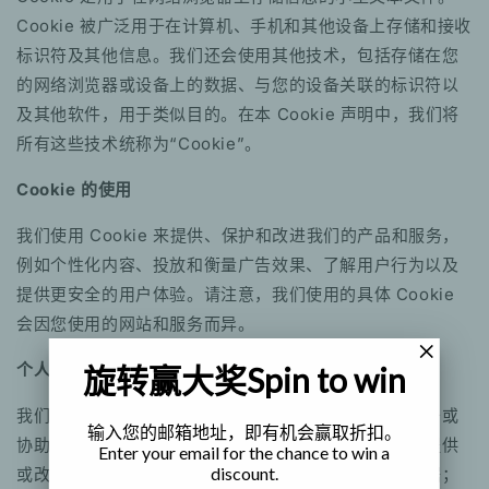
Cookie 被广泛用于在计算机、手机和其他设备上存储和接收
标识符及其他信息。我们还会使用其他技术，包括存储在您
的网络浏览器或设备上的数据、与您的设备关联的标识符以
及其他软件，用于类似目的。在本 Cookie 声明中，我们将
所有这些技术统称为“Cookie”。
Cookie 的使用
我们使用 Cookie 来提供、保护和改进我们的产品和服务，
例如个性化内容、投放和衡量广告效果、了解用户行为以及
提供更安全的用户体验。请注意，我们使用的具体 Cookie
会因您使用的网站和服务而异。
个人数据披露
旋转赢大奖
Spin to win
我们会将某些个人数据提供给与我们合作提供产品和服务或
输入您的邮箱地址，即有机会赢取折扣。
协助我们进行市场营销的战略合作伙伴。我们仅会出于提供
Enter your email for the chance to win a
discount.
或改进产品、服务和广告的目的与这些公司共享个人数据；