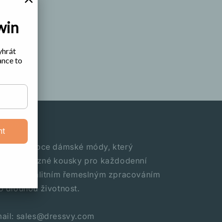
win
yhrát
ance to
RESSVY
nt
ední výrobce dámské módy, který
tváří výrazné kousky pro každodenní
šení s kvalitním řemeslným zpracováním
o dlouhou životnost.
ail: sales@dressvy.com