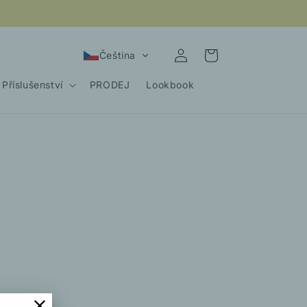
Přihlásit
Košík
Čeština
se
Příslušenství
PRODEJ
Lookbook