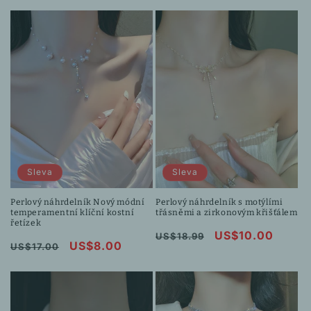
cena
cena
cena
cena
Sleva
Sleva
Perlový náhrdelník Nový módní
Perlový náhrdelník s motýlími
temperamentní klíční kostní
třásněmi a zirkonovým křišťálem
řetízek
Běžná
Výprodejová
US$10.00
US$18.99
Běžná
Výprodejová
US$8.00
US$17.00
cena
cena
cena
cena