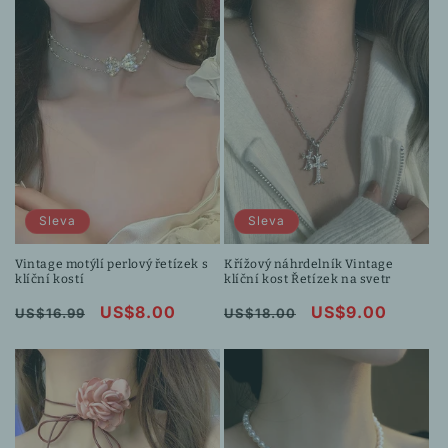
Sleva
Sleva
Vintage motýlí perlový řetízek s
Křížový náhrdelník Vintage
klíční kostí
klíční kost Řetízek na svetr
Běžná
Výprodejová
US$8.00
Běžná
Výprodejová
US$9.00
US$16.99
US$18.00
cena
cena
cena
cena