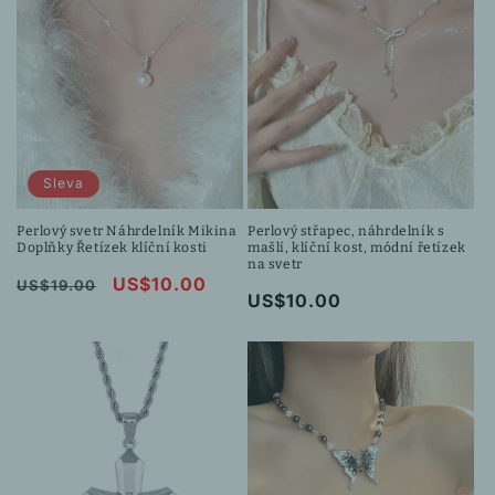
Sleva
Perlový svetr Náhrdelník Mikina
Perlový střapec, náhrdelník s
Doplňky Řetízek klíční kosti
mašlí, klíční kost, módní řetízek
na svetr
Běžná
Výprodejová
US$10.00
US$19.00
Běžná
US$10.00
cena
cena
cena