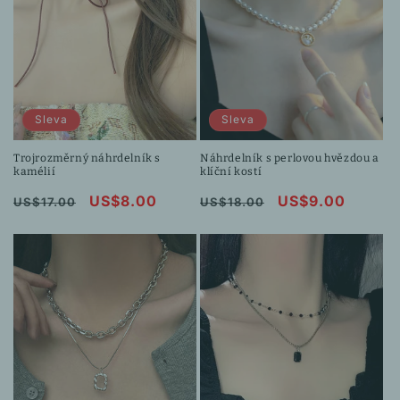
Sleva
Sleva
Trojrozměrný náhrdelník s
Náhrdelník s perlovou hvězdou a
kamélií
klíční kostí
Běžná
Výprodejová
US$8.00
Běžná
Výprodejová
US$9.00
US$17.00
US$18.00
cena
cena
cena
cena