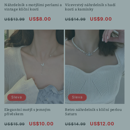
Náhrdelník s motýlími perlami a
Vícevrstvý náhrdelník s hadí
vintage klíční kostí
kostí a kamínky
Běžná
Výprodejová
US$8.00
Běžná
Výprodejová
US$9.00
US$13.99
US$14.99
cena
cena
cena
cena
Sleva
Sleva
Elegantní motýl s jemným
Retro náhrdelník s klíční perlou
přívěskem
Saturn
Běžná
Výprodejová
US$10.00
Běžná
Výprodejová
US$12.00
US$15.99
US$14.99