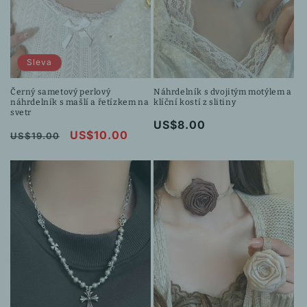
Sleva
Černý sametový perlový
Náhrdelník s dvojitým motýlem a
náhrdelník s mašlí a řetízkem na
klíční kostí z slitiny
svetr
Běžná
US$8.00
Běžná
Výprodejová
US$10.00
US$19.00
cena
cena
cena