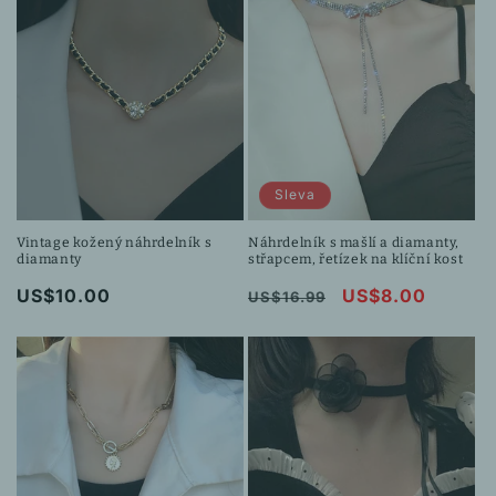
Sleva
Vintage kožený náhrdelník s
Náhrdelník s mašlí a diamanty,
diamanty
střapcem, řetízek na klíční kost
Běžná
US$10.00
Běžná
Výprodejová
US$8.00
US$16.99
cena
cena
cena