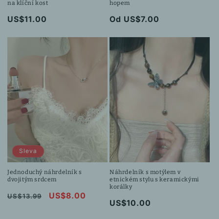
na klíční kost
hopem
Běžná
US$11.00
Běžná
Od US$7.00
cena
cena
Sleva
Jednoduchý náhrdelník s
Náhrdelník s motýlem v
dvojitým srdcem
etnickém stylu s keramickými
korálky
Běžná
Výprodejová
US$8.00
US$13.99
Běžná
US$10.00
cena
cena
cena