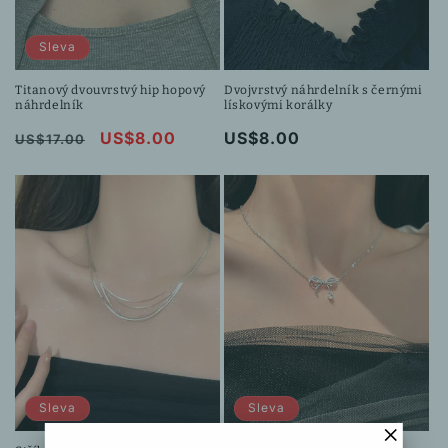
Sleva
Titanový dvouvrstvý hip hopový
Dvojvrstvý náhrdelník s černými
náhrdelník
lískovými korálky
Běžná
Výprodejová
US$8.00
Běžná
US$8.00
US$17.00
cena
cena
cena
Sleva
Sleva