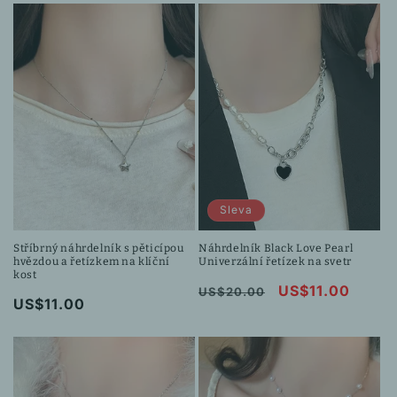
Sleva
Stříbrný náhrdelník s pěticípou
Náhrdelník Black Love Pearl
hvězdou a řetízkem na klíční
Univerzální řetízek na svetr
kost
Běžná
Výprodejová
US$11.00
US$20.00
Běžná
US$11.00
cena
cena
cena