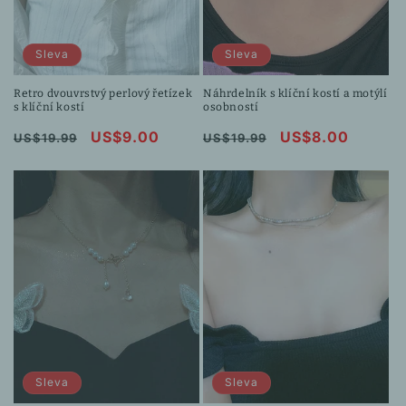
Sleva
Sleva
Retro dvouvrstvý perlový řetízek
Náhrdelník s klíční kostí a motýlí
s klíční kostí
osobností
Běžná
Výprodejová
US$9.00
Běžná
Výprodejová
US$8.00
US$19.99
US$19.99
cena
cena
cena
cena
Sleva
Sleva