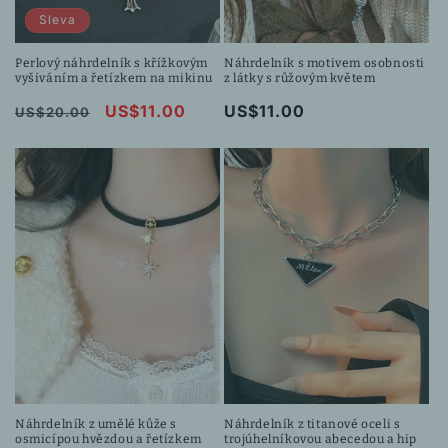
Sleva
Perlový náhrdelník s křížkovým
Náhrdelník s motivem osobnosti
vyšíváním a řetízkem na mikinu
z látky s růžovým květem
Běžná
Výprodejová
US$11.00
Běžná
US$11.00
US$20.00
cena
cena
cena
Náhrdelník z umělé kůže s
Náhrdelník z titanové oceli s
osmicípou hvězdou a řetízkem
trojúhelníkovou abecedou a hip