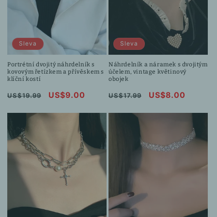
Sleva
Sleva
Portrétní dvojitý náhrdelník s
Náhrdelník a náramek s dvojitým
kovovým řetízkem a přívěskem s
účelem, vintage květinový
klíční kostí
obojek
Běžná
Výprodejová
US$9.00
Běžná
Výprodejová
US$8.00
US$19.99
US$17.99
cena
cena
cena
cena