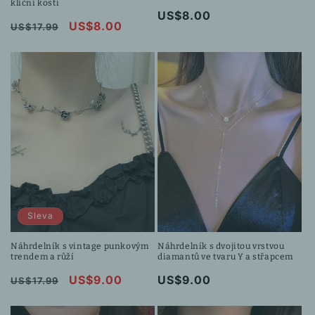
klíční kostí
Běžná
US$8.00
Běžná
Výprodejová
US$8.00
US$17.99
cena
cena
cena
Sleva
Náhrdelník s vintage punkovým
Náhrdelník s dvojitou vrstvou
trendem a růží
diamantů ve tvaru Y a střapcem
Běžná
Výprodejová
US$9.00
Běžná
US$9.00
US$17.99
cena
cena
cena