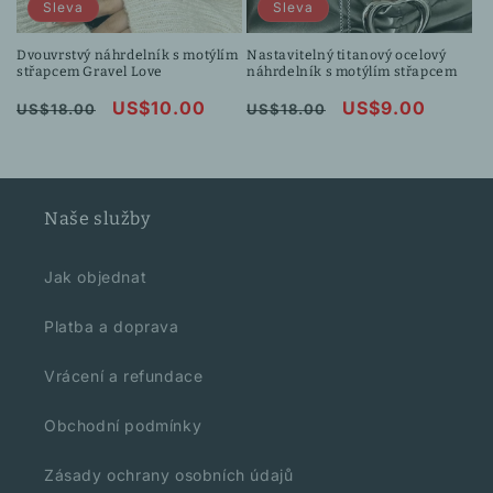
Sleva
Sleva
Dvouvrstvý náhrdelník s motýlím
Nastavitelný titanový ocelový
střapcem Gravel Love
náhrdelník s motýlím střapcem
Běžná
Výprodejová
US$10.00
Běžná
Výprodejová
US$9.00
US$18.00
US$18.00
cena
cena
cena
cena
Naše služby
Jak objednat
Platba a doprava
Vrácení a refundace
Obchodní podmínky
Zásady ochrany osobních údajů