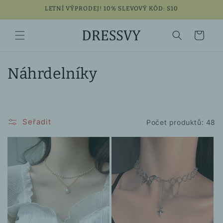
Přejít k
LETNÍ VÝPRODEJ! 10% SLEVOVÝ KÓD: S10
obsahu
Košík
K
Náhrdelníky
o
l
Seřadit
Počet produktů: 48
e
k
c
e
: