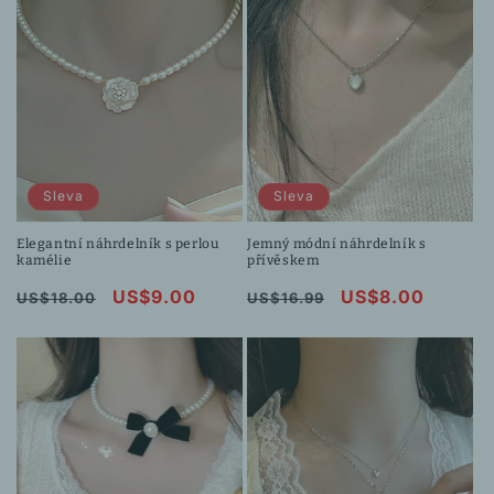
Sleva
Sleva
Elegantní náhrdelník s perlou
Jemný módní náhrdelník s
kamélie
přívěskem
Běžná
Výprodejová
US$9.00
Běžná
Výprodejová
US$8.00
US$18.00
US$16.99
cena
cena
cena
cena