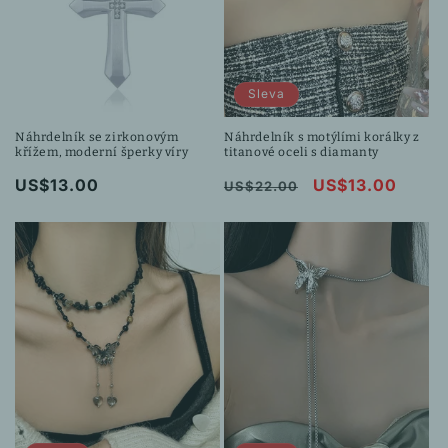
Sleva
Náhrdelník se zirkonovým
Náhrdelník s motýlími korálky z
křížem, moderní šperky víry
titanové oceli s diamanty
Běžná
US$13.00
Běžná
Výprodejová
US$13.00
US$22.00
cena
cena
cena