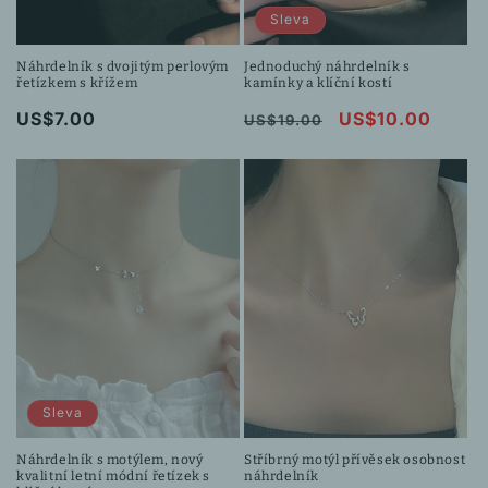
Sleva
Náhrdelník s dvojitým perlovým
Jednoduchý náhrdelník s
řetízkem s křížem
kamínky a klíční kostí
Běžná
US$7.00
Běžná
Výprodejová
US$10.00
US$19.00
cena
cena
cena
Sleva
Náhrdelník s motýlem, nový
Stříbrný motýl přívěsek osobnost
kvalitní letní módní řetízek s
náhrdelník